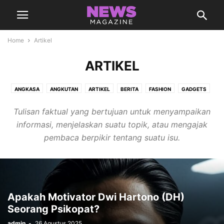
Home
Artikel
ARTIKEL
ANGKASA
ANGKUTAN
ARTIKEL
BERITA
FASHION
GADGETS
GAWAI
INOVASI
KELUHAN
KESEHATAN
LIFESTYLE
PROMOSI
Tulisan faktual yang bertujuan untuk menyampaikan
SAINS
SPORTS
TAK BERKATEGORI
TRAVEL
VIDEOS
informasi, menjelaskan suatu topik, atau mengajak
VOUCHER
pembaca berpikir tentang suatu isu.
Apakah Motivator Dwi Hartono (DH)
Seorang Psikopat?
admin
-
26 Agustus 2025