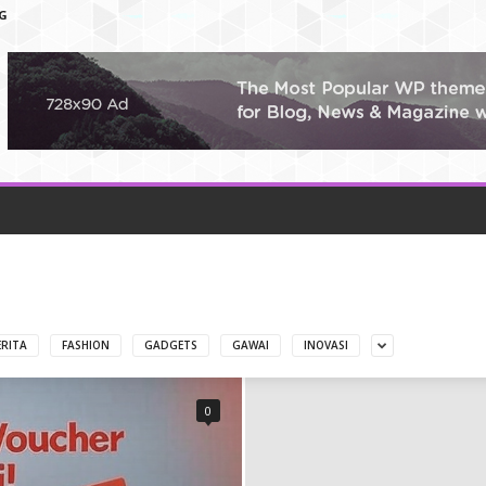
G
ERITA
FASHION
GADGETS
GAWAI
INOVASI
0