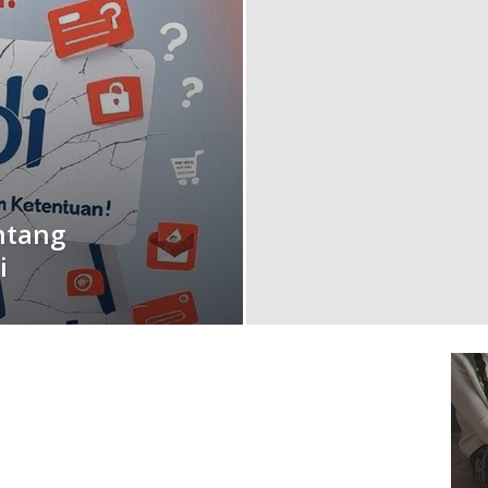
ntang
i