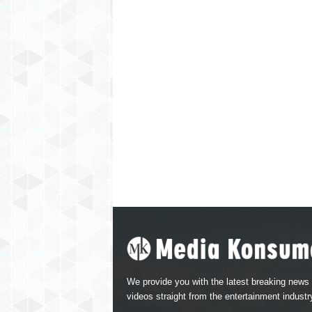
We provide you with the latest breaking news
videos straight from the entertainment industr