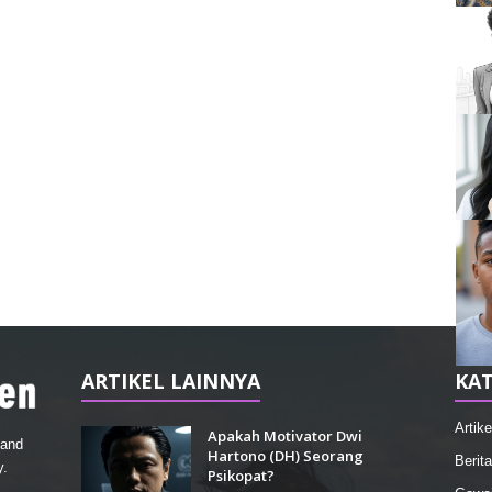
ARTIKEL LAINNYA
KAT
Artike
Apakah Motivator Dwi
 and
Hartono (DH) Seorang
Berita
y.
Psikopat?