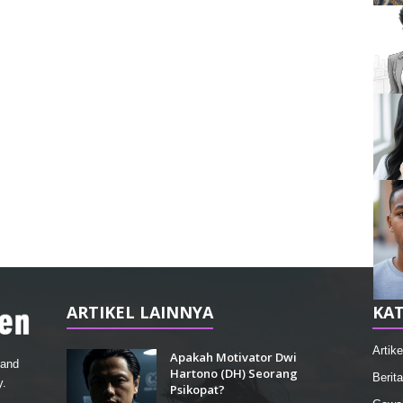
ARTIKEL LAINNYA
KAT
Artike
Apakah Motivator Dwi
 and
Hartono (DH) Seorang
Berita
y.
Psikopat?