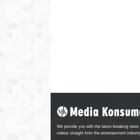
We provide you with the latest breaking news
videos straight from the entertainment industr