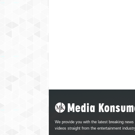
We provide you with the latest breaking news
videos straight from the entertainment industr