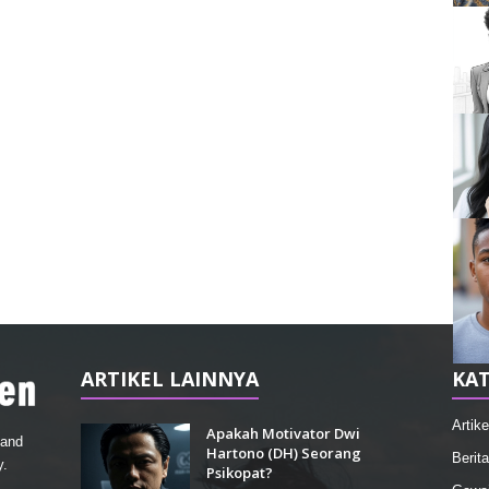
ARTIKEL LAINNYA
KAT
Artike
Apakah Motivator Dwi
 and
Hartono (DH) Seorang
Berita
y.
Psikopat?