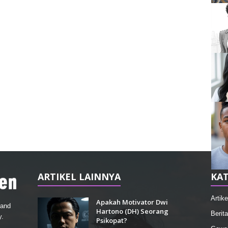
ARTIKEL LAINNYA
KAT
Artike
Apakah Motivator Dwi
 and
Hartono (DH) Seorang
Berita
y.
Psikopat?