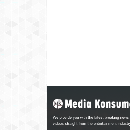
We provide you with the latest breaking news
videos straight from the entertainment industr