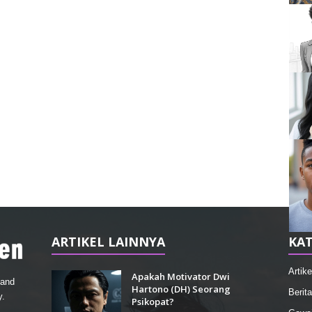
ARTIKEL LAINNYA
KAT
Artike
Apakah Motivator Dwi
 and
Hartono (DH) Seorang
Berita
y.
Psikopat?