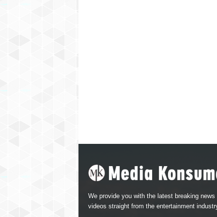
We provide you with the latest breaking news
videos straight from the entertainment industr