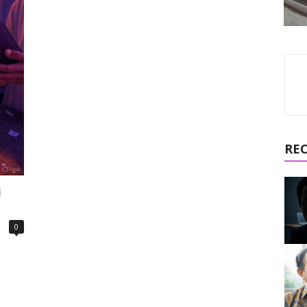
RE
i
0