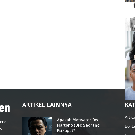
ARTIKEL LAINNYA
KAT
Artike
Apakah Motivator Dwi
 and
Hartono (DH) Seorang
Berita
y.
Psikopat?