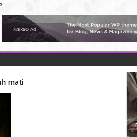
G
ah mati