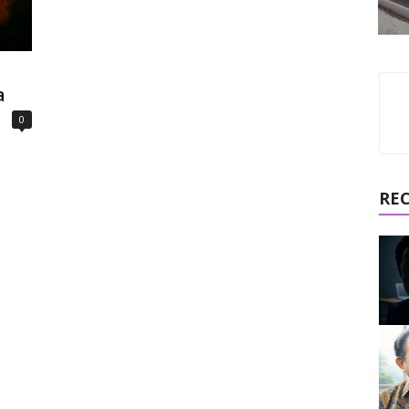
a
0
RE