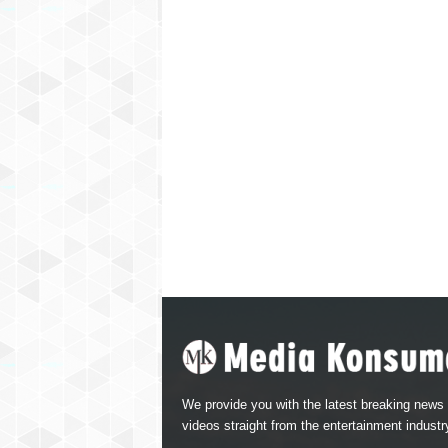
We provide you with the latest breaking news
videos straight from the entertainment industr