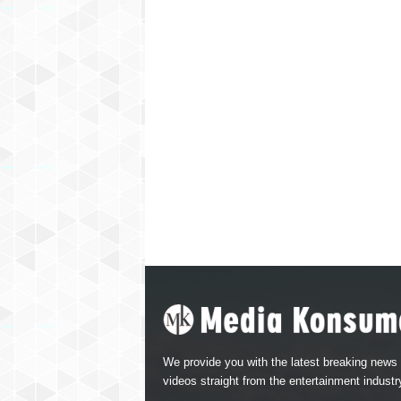
We provide you with the latest breaking news
videos straight from the entertainment industr