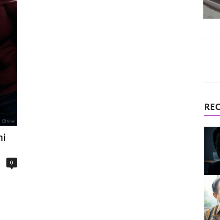
RE
hi
0