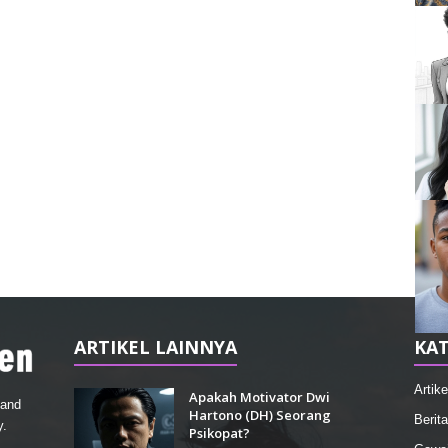
ARTIKEL LAINNYA
KAT
Artike
Apakah Motivator Dwi
 and
Hartono (DH) Seorang
Berita
y.
Psikopat?