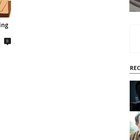
ing
0
RE