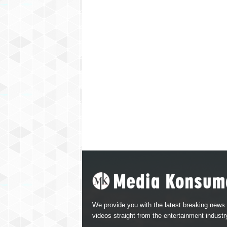
We provide you with the latest breaking news
videos straight from the entertainment industr