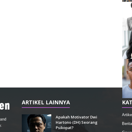
ARTIKEL LAINNYA
KAT
Artike
Apakah Motivator Dwi
 and
Hartono (DH) Seorang
Berita
y.
Psikopat?