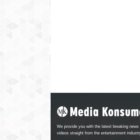
We provide you with the latest breaking news
videos straight from the entertainment industr