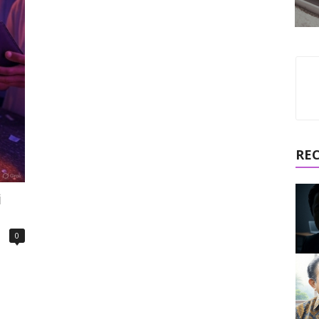
RE
i
0