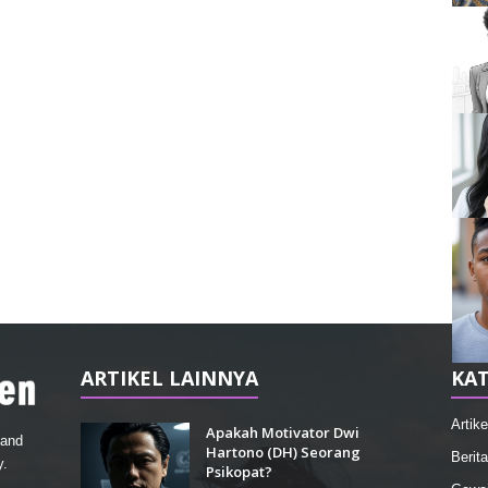
ARTIKEL LAINNYA
KAT
Artike
Apakah Motivator Dwi
 and
Hartono (DH) Seorang
Berita
y.
Psikopat?