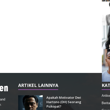
ARTIKEL LAINNYA
KAT
Artike
Apakah Motivator Dwi
 and
Hartono (DH) Seorang
Berita
y.
Psikopat?