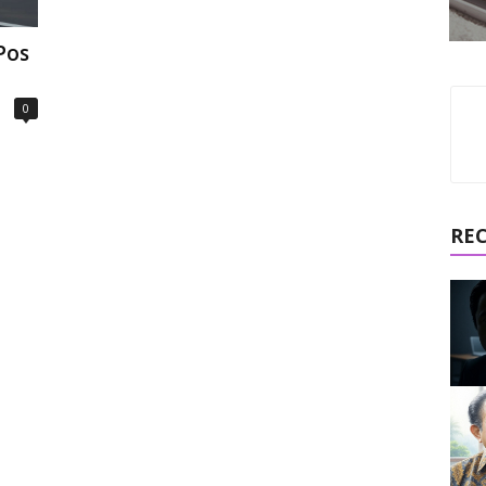
Pos
0
RE