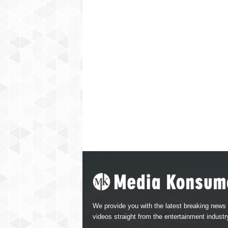
We provide you with the latest breaking news
videos straight from the entertainment industr