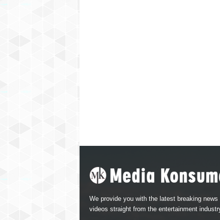
We provide you with the latest breaking news
videos straight from the entertainment industr