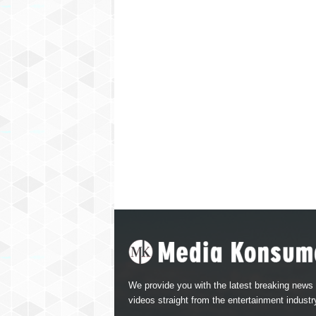
We provide you with the latest breaking news
videos straight from the entertainment industr