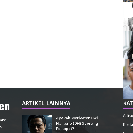
ARTIKEL LAINNYA
KAT
Artike
Apakah Motivator Dwi
 and
Hartono (DH) Seorang
Berita
y.
Psikopat?