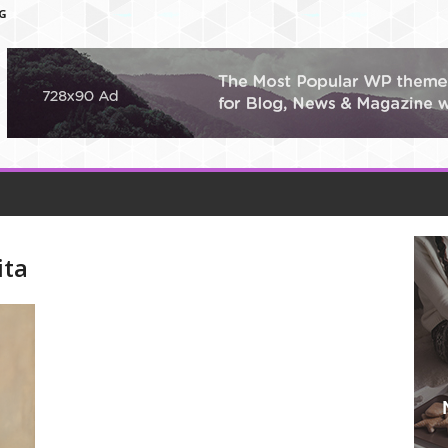
G
ita