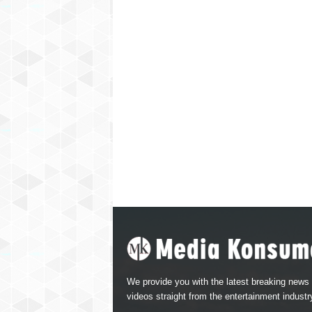
We provide you with the latest breaking news
videos straight from the entertainment industr