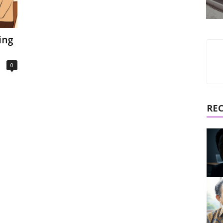
ing
0
RE