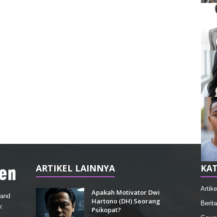
ARTIKEL LAINNYA
KAT
Artike
Apakah Motivator Dwi
 and
Hartono (DH) Seorang
Berita
y.
Psikopat?