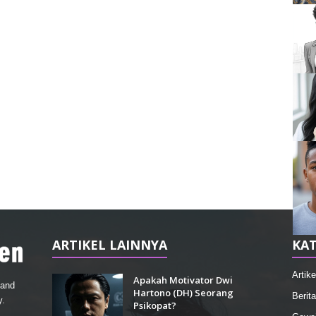
ARTIKEL LAINNYA
KAT
Artike
Apakah Motivator Dwi
 and
Hartono (DH) Seorang
Berita
y.
Psikopat?