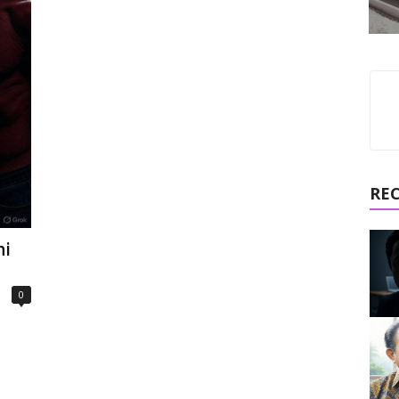
RE
hi
0