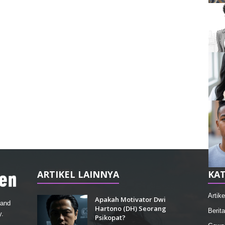
ARTIKEL LAINNYA
KAT
Artike
Apakah Motivator Dwi
 and
Hartono (DH) Seorang
Berita
y.
Psikopat?