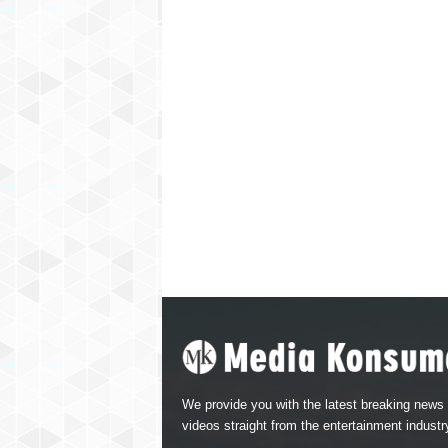
We provide you with the latest breaking news
videos straight from the entertainment industr