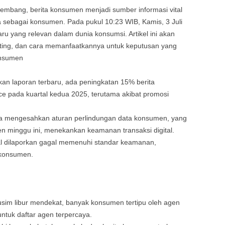
rkembang,
berita konsumen
menjadi sumber informasi vital
 sebagai konsumen. Pada pukul 10:23 WIB, Kamis, 3 Juli
ru yang relevan dalam dunia konsumsi. Artikel ini akan
nting, dan cara memanfaatkannya untuk keputusan yang
onsumen
kan laporan terbaru, ada peningkatan 15%
berita
e pada kuartal kedua 2025, terutama akibat promosi
ja mengesahkan aturan perlindungan data konsumen, yang
en
minggu ini, menekankan keamanan transaksi digital.
al dilaporkan gagal memenuhi standar keamanan,
 konsumen
.
sim libur mendekat, banyak konsumen tertipu oleh agen
ntuk daftar agen terpercaya.