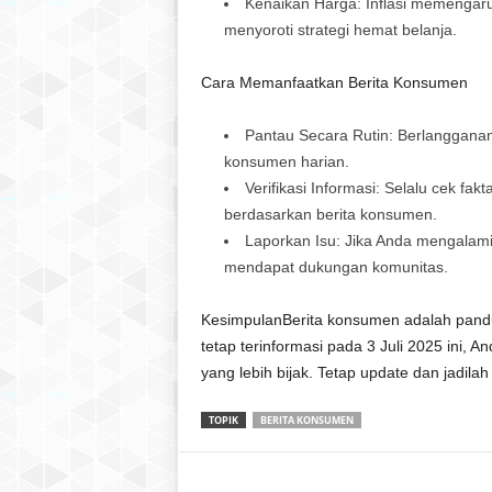
Kenaikan Harga
: Inflasi memengar
menyoroti strategi hemat belanja.
Cara Memanfaatkan Berita Konsumen
Pantau Secara Rutin
: Berlangganan
konsumen
harian.
Verifikasi Informasi
: Selalu cek fak
berdasarkan
berita konsumen
.
Laporkan Isu
: Jika Anda mengalami
mendapat dukungan komunitas.
Kesimpulan
Berita konsumen
adalah pandu
tetap terinformasi pada 3 Juli 2025 ini, A
yang lebih bijak. Tetap update dan jadila
TOPIK
BERITA KONSUMEN