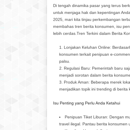
Di tengah dinamika pasar yang terus be
untuk menjaga hak dan kepentingan Anda
2025, mari kita tinjau perkembangan terba
membahas tren
berita konsumen
, isu pe
lebih cerdas.
Tren Terkini dalam Berita K
Lonjakan Keluhan Online
: Berdasar
konsumen
terkait penipuan e-commerc
palsu.
Regulasi Baru
: Pemerintah baru sa
menjadi sorotan dalam
berita konsum
Produk Aman
: Beberapa merek lok
menjadikan topik ini trending di
berita
Isu Penting yang Perlu Anda Ketahui
Penipuan Tiket Liburan
: Dengan mu
travel ilegal. Pantau
berita konsumen
u