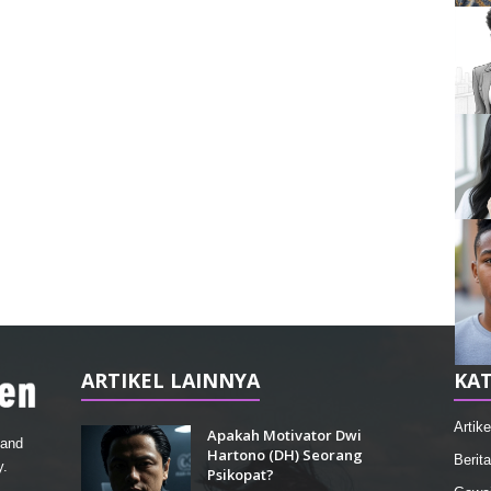
ARTIKEL LAINNYA
KAT
Artike
Apakah Motivator Dwi
 and
Hartono (DH) Seorang
Berita
y.
Psikopat?