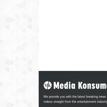
We provide you with the latest breaking news
videos straight from the entertainment industr