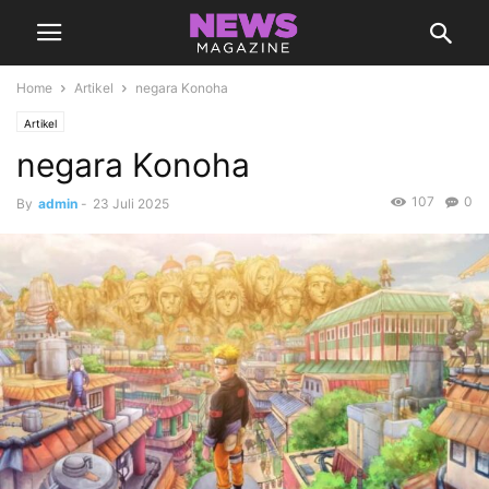
Home
Artikel
negara Konoha
Artikel
negara Konoha
107
0
By
admin
-
23 Juli 2025