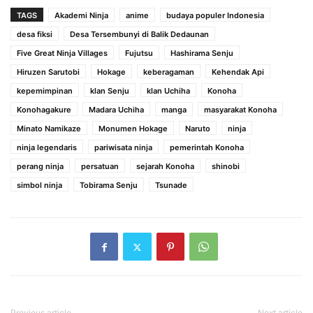
TAGS
Akademi Ninja
anime
budaya populer Indonesia
desa fiksi
Desa Tersembunyi di Balik Dedaunan
Five Great Ninja Villages
Fujutsu
Hashirama Senju
Hiruzen Sarutobi
Hokage
keberagaman
Kehendak Api
kepemimpinan
klan Senju
klan Uchiha
Konoha
Konohagakure
Madara Uchiha
manga
masyarakat Konoha
Minato Namikaze
Monumen Hokage
Naruto
ninja
ninja legendaris
pariwisata ninja
pemerintah Konoha
perang ninja
persatuan
sejarah Konoha
shinobi
simbol ninja
Tobirama Senju
Tsunade
Previous article
Next article