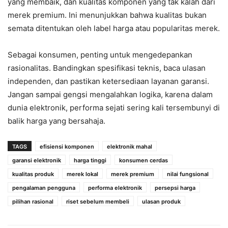
yang membaik, dan kualitas komponen yang tak kalah dari
merek premium. Ini menunjukkan bahwa kualitas bukan
semata ditentukan oleh label harga atau popularitas merek.
Sebagai konsumen, penting untuk mengedepankan
rasionalitas. Bandingkan spesifikasi teknis, baca ulasan
independen, dan pastikan ketersediaan layanan garansi.
Jangan sampai gengsi mengalahkan logika, karena dalam
dunia elektronik, performa sejati sering kali tersembunyi di
balik harga yang bersahaja.
TAGS
efisiensi komponen
elektronik mahal
garansi elektronik
harga tinggi
konsumen cerdas
kualitas produk
merek lokal
merek premium
nilai fungsional
pengalaman pengguna
performa elektronik
persepsi harga
pilihan rasional
riset sebelum membeli
ulasan produk